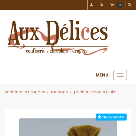
Panneau de gestion des cookies
0
MENU :
Ouvrir
le
menu
contenants dragées
mariage
pochon velours ginko
Nouveauté