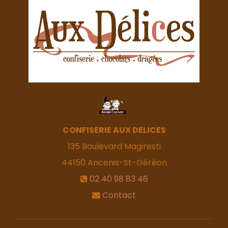
CONFISERIE AUX DELICES
135 Boulevard Magiresti
44150
Ancenis-St-Géréon
02 40 98 83 46
Contact