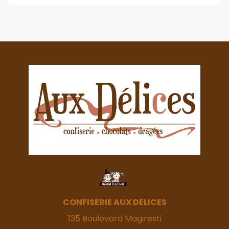
CONFISERIE AUX DELICES
135 Boulevard Magiresti