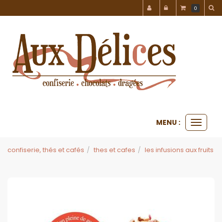
Panneau de gestion des cookies
0
MENU :
Ouvrir
le
menu
confiserie, thés et cafés
thes et cafes
les infusions aux fruits