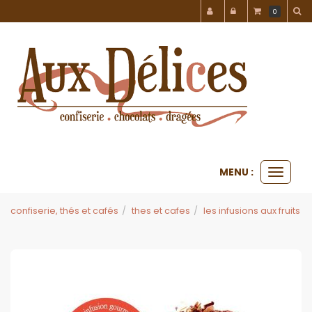
Panneau de gestion des cookies
0
MENU :
Ouvrir
le
menu
confiserie, thés et cafés
thes et cafes
les infusions aux fruits