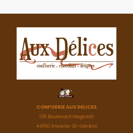
CONFISERIE AUX DELICES
135 Boulevard Magiresti
44150
Ancenis-St-Géréon