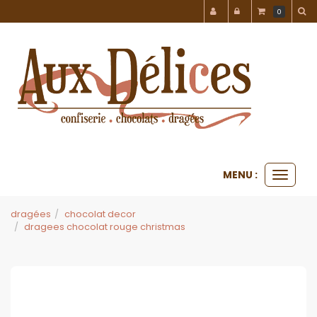
Panneau de gestion des cookies
0
MENU :
Ouvrir
le
menu
dragées
chocolat decor
dragees chocolat rouge christmas