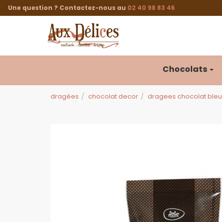
Panneau de gestion des cookies
Une question ? Contactez-nous au
02 40 98 83 46
Chocolats
dragées
chocolat decor
dragees chocolat bleu