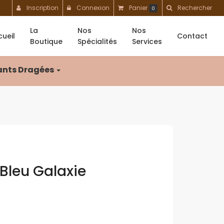
Inscription
Connexion
Panier
Rechercher
0
La
Nos
Nos
ueil
Contact
Boutique
Spécialités
Services
nts Dragées
leu Galaxie