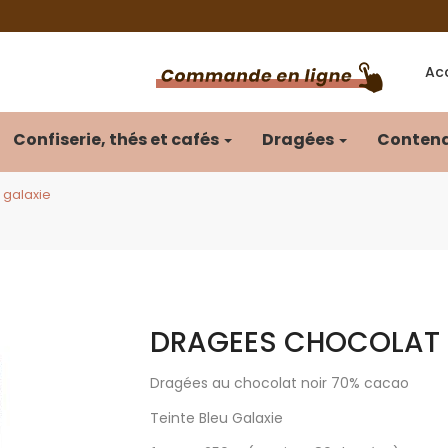
Acc
Confiserie, thés et cafés
Dragées
Contena
 galaxie
DRAGEES CHOCOLAT B
Dragées au chocolat noir 70% cacao
Teinte Bleu Galaxie