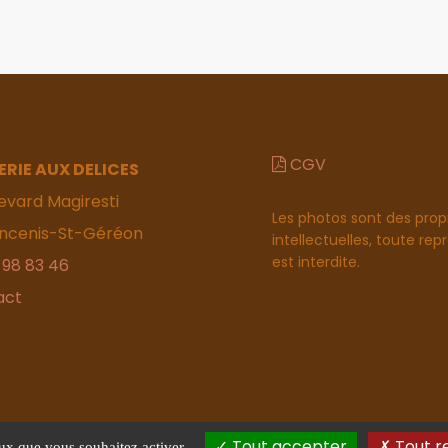
CGV
ERIE AUX DELICES
evard Magiresti
Les photos sont des prop
ncenis-St-Géréon
intellectuelles, toute re
est interdite.
 98 83 46
act
Tout accepter
Tout r
eux que vous souhaitez activer