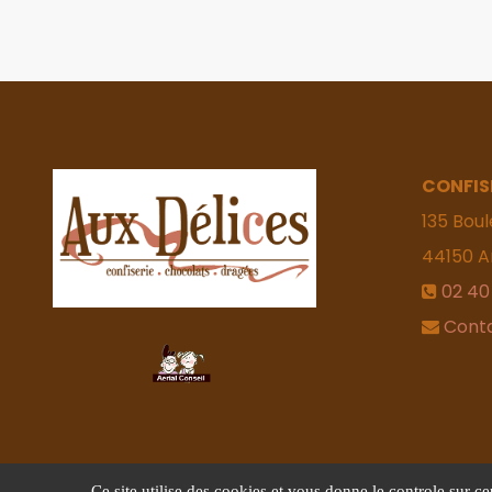
CONFIS
135 Boul
44150
A
02 40
Cont
Ce site utilise des cookies et vous donne le controle sur c