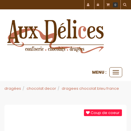
Panneau de gestion des cookies
0
MENU :
Ouvrir
le
menu
dragées
chocolat decor
dragees chocolat bleu france
Coup de coeur