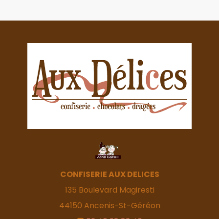
CONFISERIE AUX DELICES
135 Boulevard Magiresti
44150
Ancenis-St-Géréon