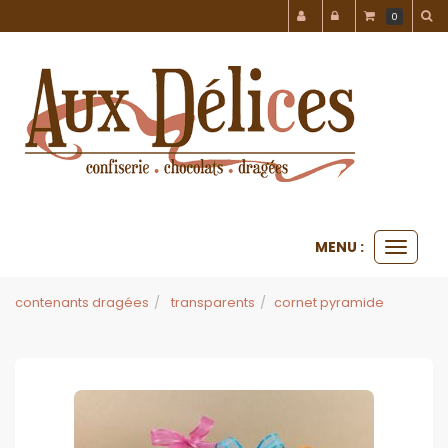
Panneau de gestion des cookies
0
MENU :
Ouvrir
le
menu
contenants dragées
transparents
cornet pyramide