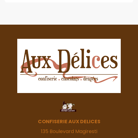
CONFISERIE AUX DELICES
135 Boulevard Magiresti