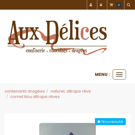
Panneau de gestion des cookies
0
MENU :
Ouvrir
le
menu
contenants dragées
naturel, attrape rêve
cornet lilou attrape rêves
Nouveauté