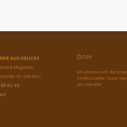
CGV
ERIE AUX DELICES
evard Magiresti
Les photos sont des prop
ncenis-St-Géréon
intellectuelles, toute re
est interdite.
 98 83 46
act