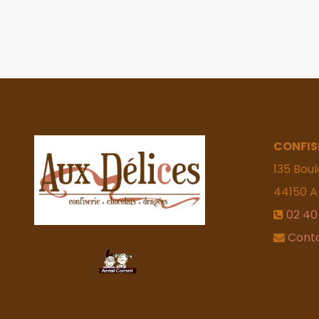
CONFIS
135 Boul
44150
A
02 40
Cont