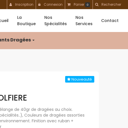
Inscription
Connexion
Panier
Rechercher
0
La
Nos
Nos
ueil
Contact
Boutique
Spécialités
Services
nts Dragées
Nouveauté
LFIERE
lange de 40gr de dragées au choix.
écialités..), Couleurs de dragées assorties
 environnement. Finition avec ruban +
r