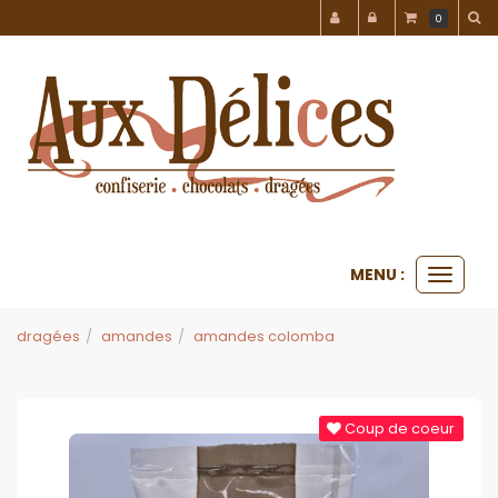
Panneau de gestion des cookies
0
MENU :
Ouvrir
le
menu
dragées
amandes
amandes colomba
Coup de coeur